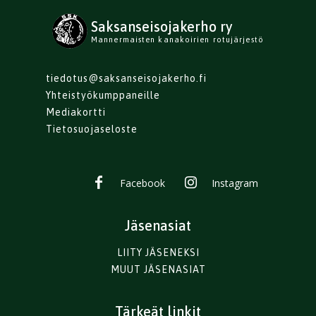
Saksanseisojakerho ry
Mannermaisten kanakoirien rotujärjestö
tiedotus@saksanseisojakerho.fi
Yhteistyökumppaneille
Mediakortti
Tietosuojaseloste
Facebook
Instagram
Jäsenasiat
LIITY JÄSENEKSI
MUUT JÄSENASIAT
Tärkeät linkit